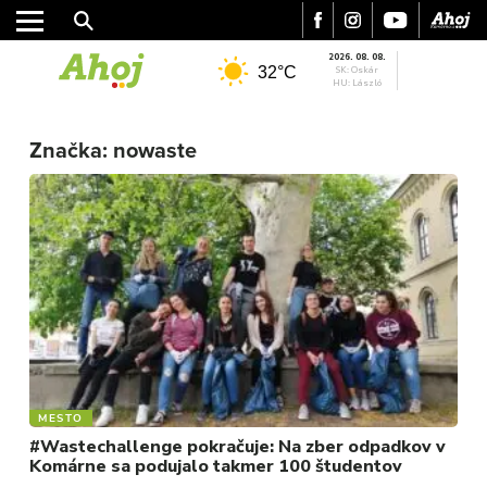
2026. 08. 08.
32°C
SK: Oskár
HU: László
MESTO
REGIÓN
Značka:
nowaste
ŠPORT
KULTÚRA
FOTKY
VIDEO
MIX
MESTO
#Wastechallenge pokračuje: Na zber odpadkov v
Komárne sa podujalo takmer 100 študentov