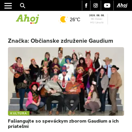
2026. 08. 08.
26°C
SK: Oskár
HU: László
MESTO
REGIÓN
Značka:
Občianske združenie Gaudium
ŠPORT
KULTÚRA
FOTKY
VIDEO
MIX
KULTÚRA
Fašiangujte so speváckym zborom Gaudium a ich
priateľmi