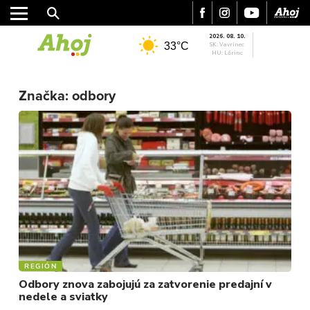
2026. 08. 10.
33°C
SK: Vavrinec
HU: Lőrinc
MESTO
REGIÓN
Značka:
odbory
ŠPORT
KULTÚRA
FOTKY
VIDEO
MIX
REGIÓN
Odbory znova zabojujú za zatvorenie predajní v
nedele a sviatky