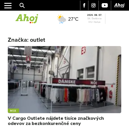
2026. 08. 07.
27°C
SK: Štefánia
HU: Ibolya
MESTO
REGIÓN
Značka:
outlet
ŠPORT
KULTÚRA
FOTKY
VIDEO
MIX
MIX
V Cargo Outlete nájdete tisíce značkových
odevov za bezkonkurenčné ceny