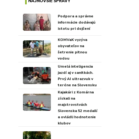
NAJNOVŠIE SPRÁVY
Podpora a správne
informácie dodávajú
istotu pri dojčení
KOMVaK vyzýva
obyvateľov na
šetrenie pitnou
vodou
Umelá inteligencia
jazdí aj v sanitkách.
Prvý AI ultrazvuk v
teréne na Slovensku
Kajakári z Komárna
získali na
majstrovstvách
Slovenska 52 medailí
a ovládli hodnotenie
klubov