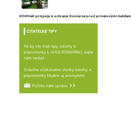
KOMVaK prispeje k ochrane Komárna pred prívalovými dažďami
ČITATEĽKÉ TIPY
Ak by ste mali tipy, návrhy či
pripomienky k AHOJ KOMÁRNO, dajte
nám vedieť.
Srdečne očakávame všetky návrhy a
pripomienky kľudne aj anonymne.
Pošlite nám správu