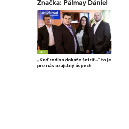
Značka:
Pálmay Dániel
MIX
„Keď rodina dokáže šetriť…“ to je
pre nás ozajstný úspech