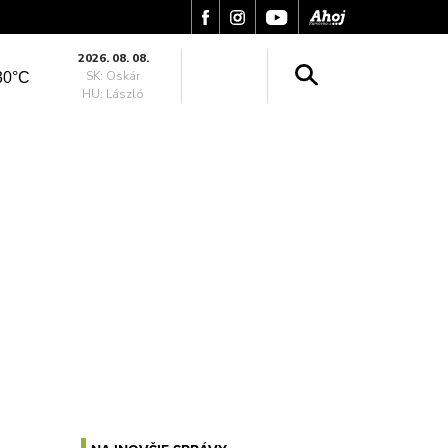
2026. 08. 08.
SK: Oskár
30°C
HU: László