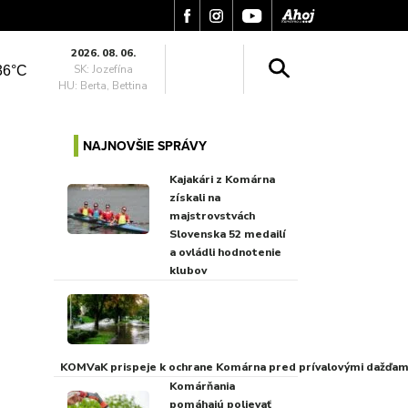
2026. 08. 06.
SK: Jozefína
36°C
HU: Berta, Bettina
NAJNOVŠIE SPRÁVY
Kajakári z Komárna
získali na
majstrovstvách
Slovenska 52 medailí
a ovládli hodnotenie
klubov
KOMVaK prispeje k ochrane Komárna pred prívalovými dažďami
Komárňania
pomáhajú polievať