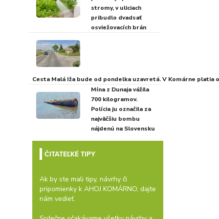
stromy, v uliciach
pribudlo dvadsať
osviežovacích brán
Cesta Malá Iža bude od pondelka uzavretá. V Komárne platia
Mína z Dunaja vážila
700 kilogramov.
Polícia ju označila za
najväčšiu bombu
nájdenú na Slovensku
ČITATEĽKÉ TIPY
Ak by ste mali tipy, návrhy či
pripomienky k AHOJ KOMÁRNO, dajte
nám vedieť.
Srdečne očakávame všetky návrhy a