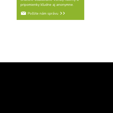
pripomienky kľudne aj anonymne.
Pošlite nám správu