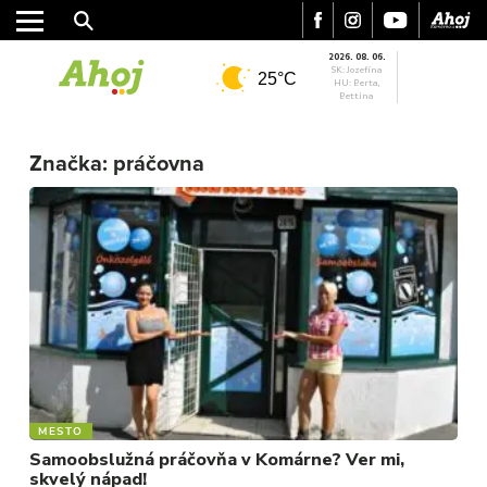
2026. 08. 06.
SK: Jozefína
25°C
HU: Berta,
Bettina
MESTO
REGIÓN
Značka:
práčovna
ŠPORT
KULTÚRA
FOTKY
VIDEO
MIX
MESTO
Samoobslužná práčovňa v Komárne? Ver mi,
skvelý nápad!