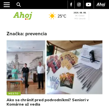
2026. 08. 08.
25°C
SK: Oskár
HU: László
Značka:
prevencia
MESTO
REGIÓN
ŠPORT
KULTÚRA
FOTKY
VIDEO
MIX
MESTO
Ako sa chrániť pred podvodníkmi? Seniori v
Komárne už vedia