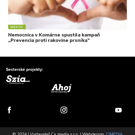
MESTO
Nemocnica v Komárne spustila kampaň
„Prevencia proti rakovine prsníka“
Sesterské projekty:
© 2024 | Vydavateľ C+ media s.r.o. | Webdesign
22MEDIA