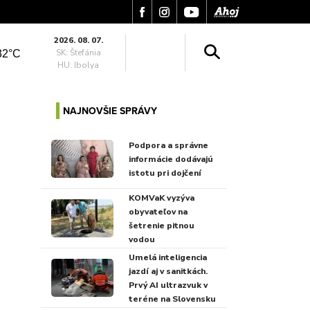
2026. 08. 07.
SK: Štefánia
32°C
HU: Ibolya
NAJNOVŠIE SPRÁVY
Podpora a správne
informácie dodávajú
istotu pri dojčení
KOMVaK vyzýva
obyvateľov na
šetrenie pitnou
vodou
Umelá inteligencia
jazdí aj v sanitkách.
Prvý AI ultrazvuk v
teréne na Slovensku