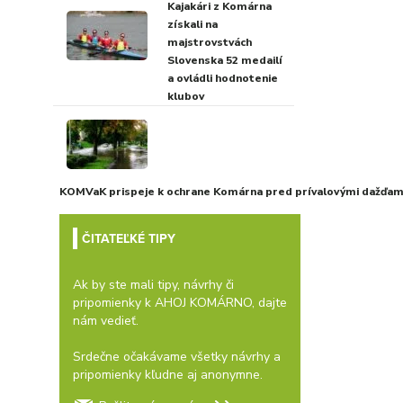
Kajakári z Komárna
získali na
majstrovstvách
Slovenska 52 medailí
a ovládli hodnotenie
klubov
KOMVaK prispeje k ochrane Komárna pred prívalovými dažďami
ČITATEĽKÉ TIPY
Ak by ste mali tipy, návrhy či
pripomienky k AHOJ KOMÁRNO, dajte
nám vedieť.
Srdečne očakávame všetky návrhy a
pripomienky kľudne aj anonymne.