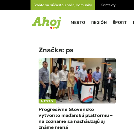
Staňte sa súčasťou našej komunity
Kontakty
MESTO
REGIÓN
ŠPORT
Značka:
ps
MESTO
Progresívne Slovensko
vytvorilo maďarskú platformu –
na zozname sa nachádzajú aj
známe mená