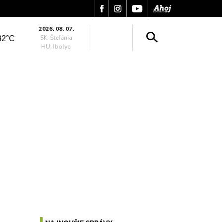
2026. 08. 07.
SK: Štefánia
32°C
HU: Ibolya