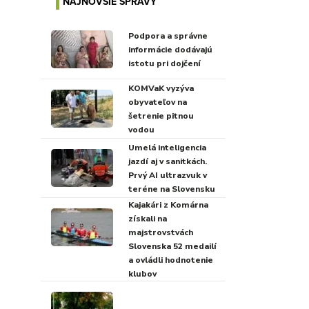
NAJNOVŠIE SPRÁVY
Podpora a správne
informácie dodávajú
istotu pri dojčení
KOMVaK vyzýva
obyvateľov na
šetrenie pitnou
vodou
Umelá inteligencia
jazdí aj v sanitkách.
Prvý AI ultrazvuk v
teréne na Slovensku
Kajakári z Komárna
získali na
majstrovstvách
Slovenska 52 medailí
a ovládli hodnotenie
klubov