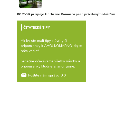
KOMVaK prispeje k ochrane Komárna pred prívalovými dažďami
ČITATEĽKÉ TIPY
Ak by ste mali tipy, návrhy či
pripomienky k AHOJ KOMÁRNO, dajte
nám vedieť.
Srdečne očakávame všetky návrhy a
pripomienky kľudne aj anonymne.
Pošlite nám správu