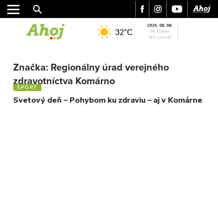
2026. 08. 08.
32°C
SK: Oskár
HU: László
MESTO
Značka:
Regionálny úrad verejného
REGIÓN
zdravotníctva Komárno
ŠPORT
ŠPORT
KULTÚRA
Svetový deň – Pohybom ku zdraviu – aj v Komárne
FOTKY
VIDEO
MIX