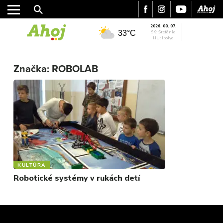
2026. 08. 07.
33°C
SK: Štefánia
HU: Ibolya
MESTO
REGIÓN
Značka:
ROBOLAB
ŠPORT
KULTÚRA
FOTKY
VIDEO
MIX
KULTÚRA
Robotické systémy v rukách detí