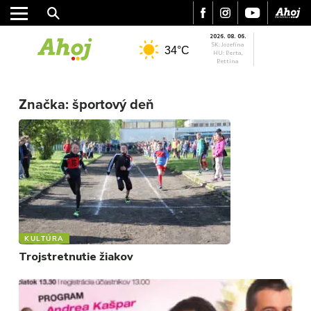
2026. 08. 06.
SK: Jozefína
34°C
HU: Berta,
Bettina
MESTO
REGIÓN
Značka:
športový deň
ŠPORT
KULTÚRA
FOTKY
VIDEO
MIX
KULTÚRA
Trojstretnutie žiakov