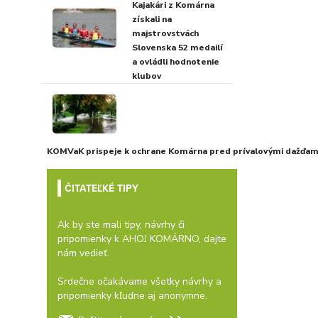
Kajakári z Komárna
získali na
majstrovstvách
Slovenska 52 medailí
a ovládli hodnotenie
klubov
KOMVaK prispeje k ochrane Komárna pred prívalovými dažďami
ČITATEĽKÉ TIPY
Ak by ste mali tipy, návrhy či
pripomienky k AHOJ KOMÁRNO, dajte
nám vedieť.
Srdečne očakávame všetky návrhy a
pripomienky kľudne aj anonymne.