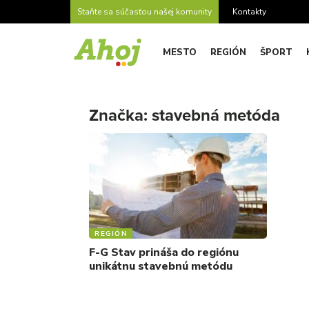
Staňte sa súčasťou našej komunity
Kontakty
MESTO
REGIÓN
ŠPORT
Značka:
stavebná metóda
REGIÓN
F-G Stav prináša do regiónu
unikátnu stavebnú metódu