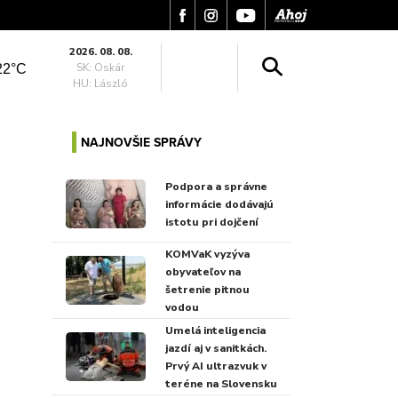
2026. 08. 08.
SK: Oskár
22°C
HU: László
NAJNOVŠIE SPRÁVY
Podpora a správne
informácie dodávajú
istotu pri dojčení
KOMVaK vyzýva
obyvateľov na
šetrenie pitnou
vodou
Umelá inteligencia
jazdí aj v sanitkách.
Prvý AI ultrazvuk v
teréne na Slovensku