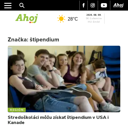
2026. 08. 09.
28°C
SK: Ľubomíra
HU: Emőd
MESTO
Značka:
štipendium
REGIÓN
ŠPORT
KULTÚRA
FOTKY
VIDEO
MIX
REGIÓN
Stredoškoláci môžu získať štipendium v USA i
Kanade