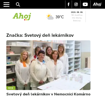
2026. 08. 06.
SK: Jozefína
39°C
HU: Berta,
Bettina
MESTO
Značka:
Svetový deň lekárnikov
REGIÓN
ŠPORT
KULTÚRA
FOTKY
VIDEO
MIX
MIX
Svetový deň lekárnikov v Nemocnici Komárno