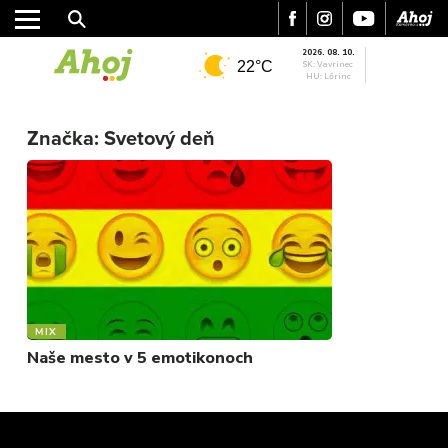
2026. 08. 10.
22°C
SK: Vavrinec
HU: Lőrinc
MESTO
REGIÓN
Značka:
Svetový deň
ŠPORT
KULTÚRA
FOTKY
VIDEO
MIX
MIX
Naše mesto v 5 emotikonoch