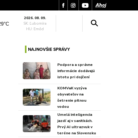
2026. 08. 09.
SK: Ľubomíra
29°C
HU: Emőd
NAJNOVŠIE SPRÁVY
Podpora a správne
informácie dodávajú
istotu pri dojčení
KOMVaK vyzýva
obyvateľov na
šetrenie pitnou
vodou
Umelá inteligencia
jazdí aj v sanitkách.
Prvý AI ultrazvuk v
teréne na Slovensku