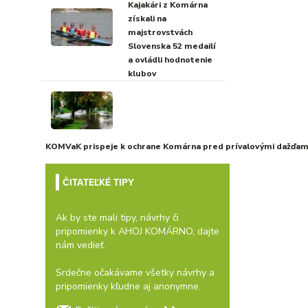
Kajakári z Komárna
získali na
majstrovstvách
Slovenska 52 medailí
a ovládli hodnotenie
klubov
KOMVaK prispeje k ochrane Komárna pred prívalovými dažďami
ČITATEĽKÉ TIPY
Ak by ste mali tipy, návrhy či
pripomienky k AHOJ KOMÁRNO, dajte
nám vedieť.
Srdečne očakávame všetky návrhy a
pripomienky kľudne aj anonymne.