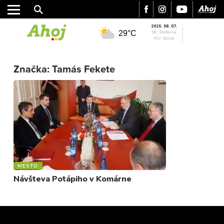
2026. 08. 07.
29°C
SK: Štefánia
HU: Ibolya
MESTO
REGIÓN
Značka:
Tamás Fekete
ŠPORT
KULTÚRA
FOTKY
VIDEO
MIX
MESTO
Návšteva Potápiho v Komárne