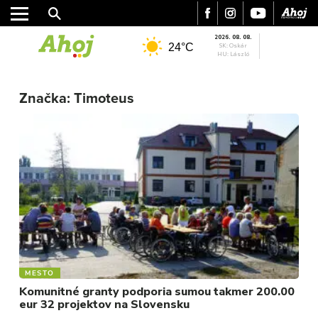
2026. 08. 08.
24°C
SK: Oskár
HU: László
MESTO
Značka:
Timoteus
REGIÓN
ŠPORT
KULTÚRA
FOTKY
VIDEO
MIX
MESTO
Komunitné granty podporia sumou takmer 200.00
eur 32 projektov na Slovensku