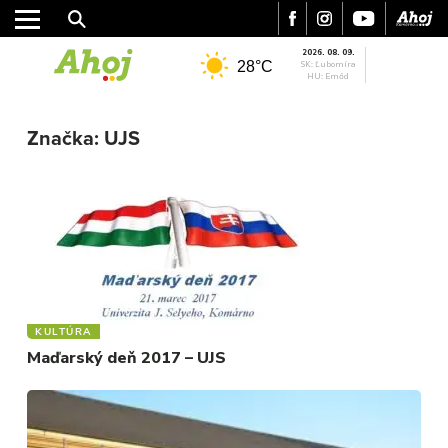
2026. 08. 09.
28°C
SK: Ľubomíra
HU: Emőd
MESTO
Značka:
UJS
REGIÓN
ŠPORT
KULTÚRA
FOTKY
VIDEO
MIX
KULTÚRA
Maďarský deň 2017 – UJS