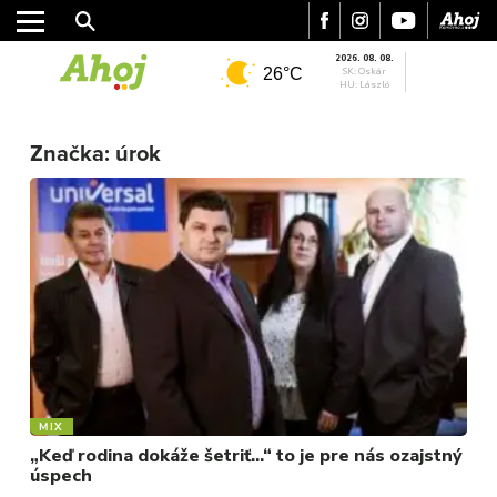
2026. 08. 08.
26°C
SK: Oskár
HU: László
MESTO
Značka:
úrok
REGIÓN
ŠPORT
KULTÚRA
FOTKY
VIDEO
MIX
MIX
„Keď rodina dokáže šetriť…“ to je pre nás ozajstný
úspech