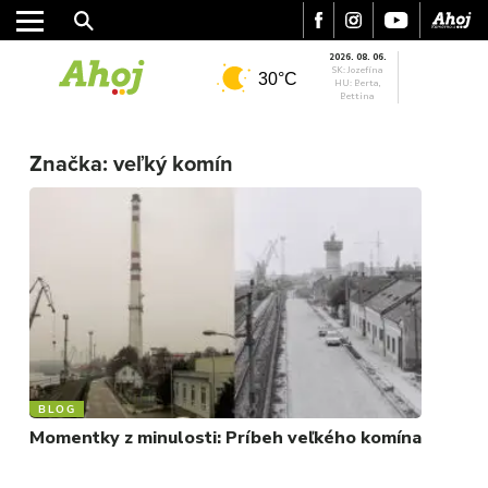
2026. 08. 06.
SK: Jozefína
30°C
HU: Berta,
Bettina
MESTO
Značka:
veľký komín
REGIÓN
ŠPORT
KULTÚRA
FOTKY
VIDEO
MIX
BLOG
Momentky z minulosti: Príbeh veľkého komína