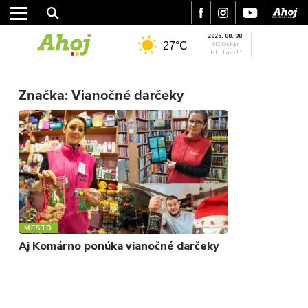
2026. 08. 08.
27°C
SK: Oskár
HU: László
MESTO
Značka:
Vianočné darčeky
REGIÓN
ŠPORT
KULTÚRA
FOTKY
VIDEO
MIX
MESTO
Aj Komárno ponúka vianočné darčeky