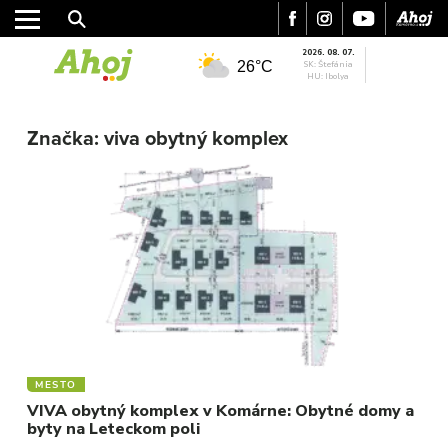
2026. 08. 07.
26°C
SK: Štefánia
HU: Ibolya
MESTO
Značka:
viva obytný komplex
REGIÓN
ŠPORT
KULTÚRA
FOTKY
VIDEO
MIX
MESTO
VIVA obytný komplex v Komárne: Obytné domy a
byty na Leteckom poli