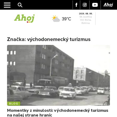
2026. 08. 06.
SK: Jozefína
39°C
HU: Berta,
Bettina
MESTO
Značka:
východonemecký turizmus
REGIÓN
ŠPORT
KULTÚRA
FOTKY
VIDEO
MIX
BLOG
Momentky z minulosti: východonemecký turizmus
na našej strane hraníc