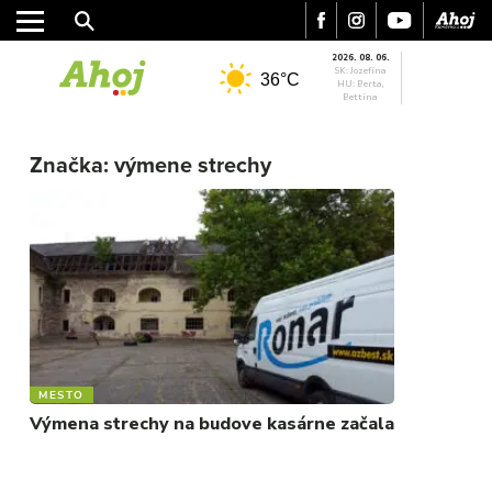
2026. 08. 06.
SK: Jozefína
36°C
HU: Berta,
Bettina
MESTO
REGIÓN
Značka:
výmene strechy
ŠPORT
KULTÚRA
FOTKY
VIDEO
MIX
MESTO
Výmena strechy na budove kasárne začala