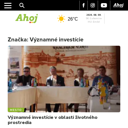
2026. 08. 09.
26°C
SK: Ľubomíra
HU: Emőd
MESTO
REGIÓN
Značka:
Významné investície
ŠPORT
KULTÚRA
FOTKY
VIDEO
MIX
MESTO
Významné investície v oblasti životného
prostredia