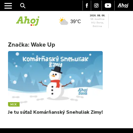
2026. 08. 06.
SK: Jozefína
39°C
HU: Berta,
Bettina
MESTO
REGIÓN
Značka:
Wake Up
ŠPORT
KULTÚRA
FOTKY
VIDEO
MIX
MIX
Je tu súťaž Komárňanský Snehuliak Zimy!