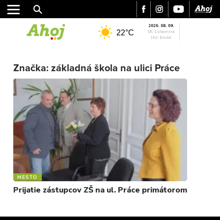
2026. 08. 09.
22°C
SK: Ľubomíra
HU: Emőd
MESTO
REGIÓN
Značka:
základná škola na ulici Práce
ŠPORT
KULTÚRA
FOTKY
VIDEO
MIX
MESTO
Prijatie zástupcov ZŠ na ul. Práce primátorom