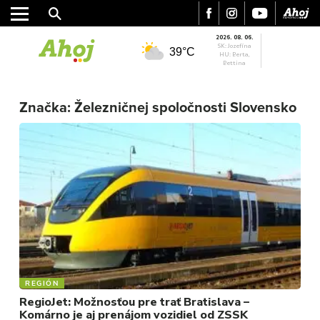
2026. 08. 06.
SK: Jozefína
39°C
HU: Berta,
Bettina
MESTO
Značka:
Železničnej spoločnosti Slovensko
REGIÓN
ŠPORT
KULTÚRA
FOTKY
VIDEO
MIX
REGIÓN
RegioJet: Možnosťou pre trať Bratislava –
Komárno je aj prenájom vozidiel od ZSSK