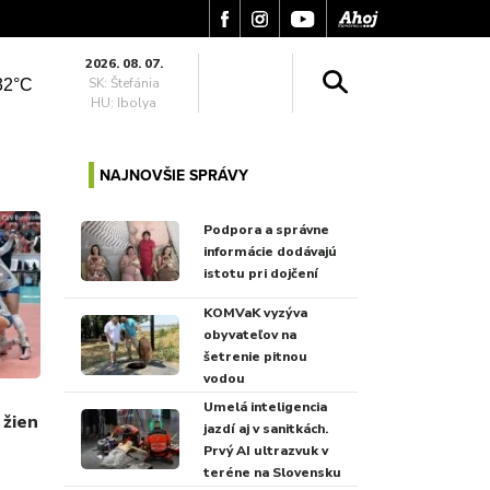
2026. 08. 07.
SK: Štefánia
32°C
HU: Ibolya
NAJNOVŠIE SPRÁVY
Podpora a správne
informácie dodávajú
istotu pri dojčení
KOMVaK vyzýva
obyvateľov na
šetrenie pitnou
vodou
Umelá inteligencia
 žien
jazdí aj v sanitkách.
Prvý AI ultrazvuk v
teréne na Slovensku