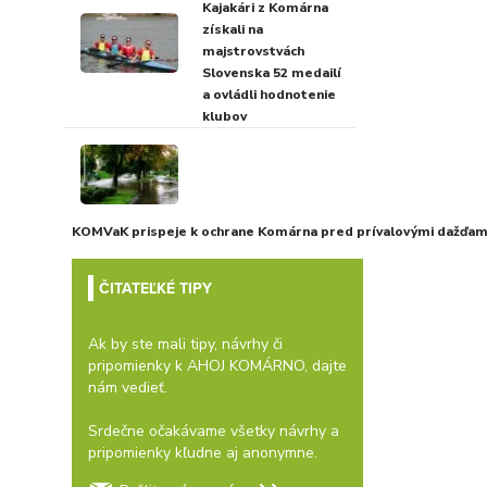
Kajakári z Komárna
získali na
majstrovstvách
Slovenska 52 medailí
a ovládli hodnotenie
klubov
KOMVaK prispeje k ochrane Komárna pred prívalovými dažďami
ČITATEĽKÉ TIPY
Ak by ste mali tipy, návrhy či
pripomienky k AHOJ KOMÁRNO, dajte
nám vedieť.
Srdečne očakávame všetky návrhy a
pripomienky kľudne aj anonymne.