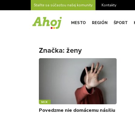
Staňte sa súčasťou našej komunity
Kontakty
MESTO
REGIÓN
ŠPORT
Značka:
ženy
MIX
Povedzme nie domácemu násiliu