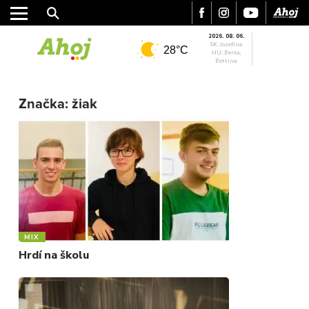
2026. 08. 06.
SK: Jozefína
28°C
HU: Berta,
Bettina
MESTO
REGIÓN
Značka:
žiak
ŠPORT
KULTÚRA
FOTKY
VIDEO
MIX
MIX
Hrdí na školu