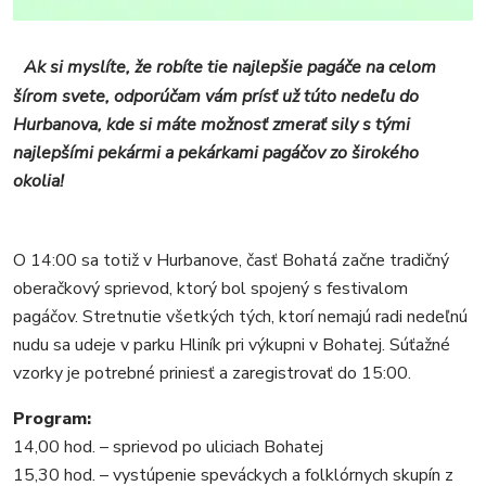
KULTÚRA
FOTKY
Ak si myslíte, že robíte tie najlepšie pagáče na celom
VIDEO
šírom svete, odporúčam vám prísť už túto nedeľu do
MIX
Hurbanova, kde si máte možnosť zmerať sily s tými
najlepšími pekármi a pekárkami pagáčov zo širokého
okolia!
O 14:00 sa totiž v Hurbanove, časť Bohatá začne tradičný
oberačkový sprievod, ktorý bol spojený s festivalom
pagáčov. Stretnutie všetkých tých, ktorí nemajú radi nedeľnú
nudu sa udeje v parku Hliník pri výkupni v Bohatej. Súťažné
vzorky je potrebné priniesť a zaregistrovať do 15:00.
Program:
14,00 hod. – sprievod po uliciach Bohatej
15,30 hod. – vystúpenie speváckych a folklórnych skupín z