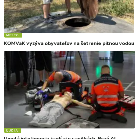
MESTO
KOMVaK vyzýva obyvateľov na šetrenie pitnou vodou
ĽUDIA
Umelá inteligencia jazdí aj v sanitkách. Prvý AI