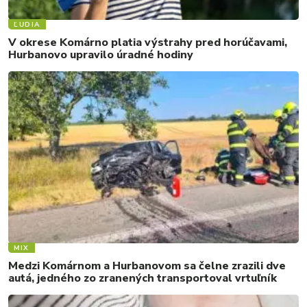
ĽUDIA
V okrese Komárno platia výstrahy pred horúčavami,
Hurbanovo upravilo úradné hodiny
MIX
Medzi Komárnom a Hurbanovom sa čelne zrazili dve
autá, jedného zo zranených transportoval vrtuľník