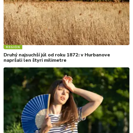
REGIÓN
Druhý najsuchší júl od roku 1872: v Hurbanove
napršali len štyri milimetre