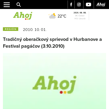
2026. 08. 08.
22°C
SK: Oskár
HU: László
2010. 10. 01.
REGIÓN
Tradičný oberačkový sprievod v Hurbanove a
Festival pagáčov (3.10.2010)
MESTO
REGIÓN
ŠPORT