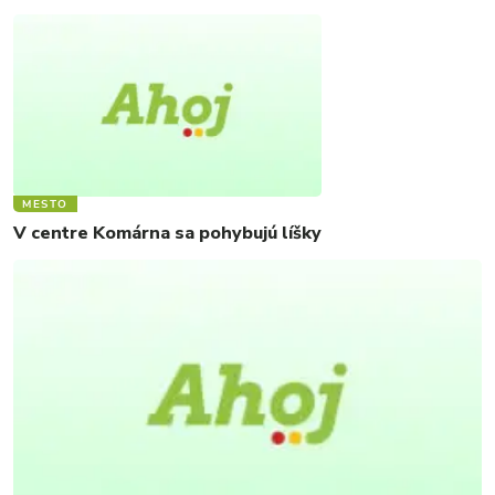
MESTO
V centre Komárna sa pohybujú líšky