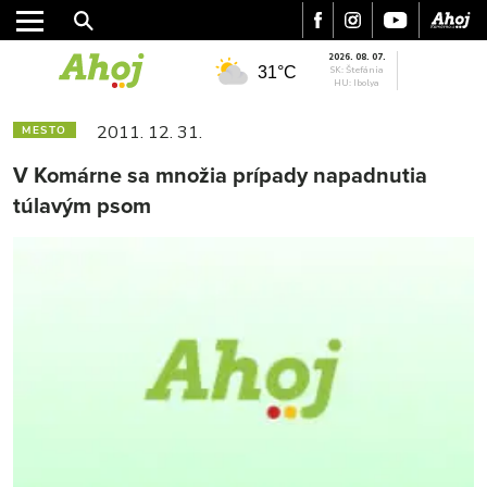
2026. 08. 07.
31°C
SK: Štefánia
HU: Ibolya
2011. 12. 31.
MESTO
V Komárne sa množia prípady napadnutia
túlavým psom
MESTO