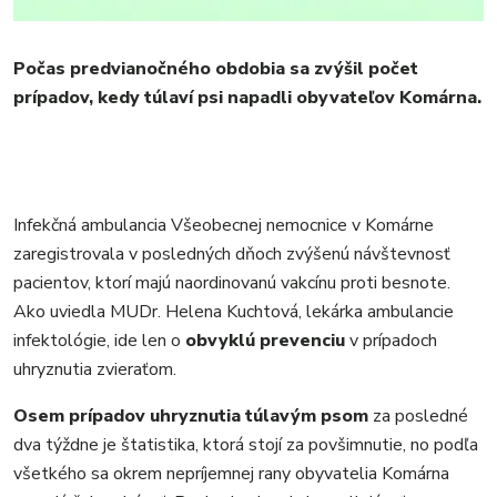
REGIÓN
ŠPORT
Počas predvianočného obdobia sa zvýšil počet
KULTÚRA
prípadov, kedy túlaví psi napadli obyvateľov Komárna.
FOTKY
VIDEO
MIX
Infekčná ambulancia Všeobecnej nemocnice v Komárne
zaregistrovala v posledných dňoch zvýšenú návštevnosť
pacientov, ktorí majú naordinovanú vakcínu proti besnote.
Ako uviedla MUDr. Helena Kuchtová, lekárka ambulancie
infektológie, ide len o
obvyklú prevenciu
v prípadoch
uhryznutia zvieraťom.
Osem prípadov uhryznutia túlavým psom
za posledné
dva týždne je štatistika, ktorá stojí za povšimnutie, no podľa
všetkého sa okrem nepríjemnej rany obyvatelia Komárna