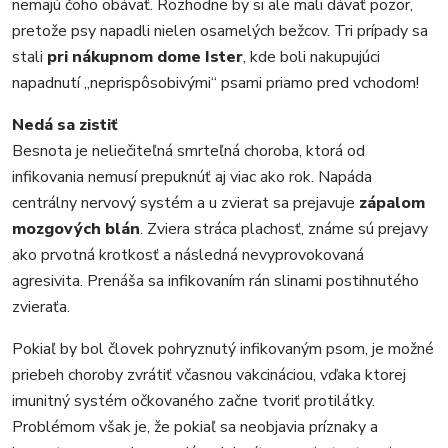
nemajú čoho obávať. Rozhodne by si ale mali dávať pozor,
pretože psy napadli nielen osamelých bežcov. Tri prípady sa
stali
pri nákupnom dome Ister
, kde boli nakupujúci
napadnutí „neprispôsobivými“ psami priamo pred vchodom!
Nedá sa zistiť
Besnota je neliečiteľná smrteľná choroba, ktorá od
infikovania nemusí prepuknúť aj viac ako rok. Napáda
centrálny nervový systém a u zvierat sa prejavuje
zápalom
mozgových blán
. Zviera stráca plachosť, známe sú prejavy
ako prvotná krotkosť a následná nevyprovokovaná
agresivita. Prenáša sa infikovaním rán slinami postihnutého
zvieraťa.
Pokiaľ by bol človek pohryznutý infikovaným psom, je možné
priebeh choroby zvrátiť včasnou vakcináciou, vďaka ktorej
imunitný systém očkovaného začne tvoriť protilátky.
Problémom však je, že pokiaľ sa neobjavia príznaky a