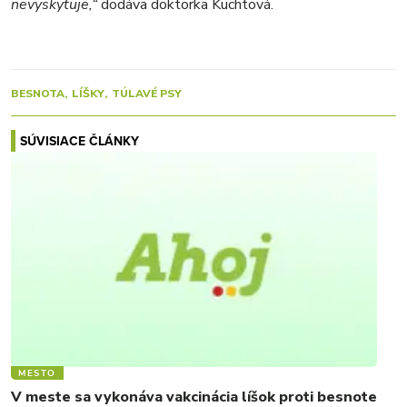
nevyskytuje,“
dodáva doktorka Kuchtová.
BESNOTA
LÍŠKY
TÚLAVÉ PSY
SÚVISIACE ČLÁNKY
MESTO
V meste sa vykonáva vakcinácia líšok proti besnote