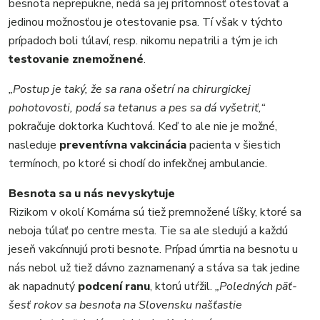
besnota neprepukne, nedá sa jej prítomnosť otestovať a
jedinou možnosťou je otestovanie psa. Tí však v týchto
prípadoch boli túlaví, resp. nikomu nepatrili a tým je ich
testovanie znemožnené
.
„Postup je taký, že sa rana ošetrí na chirurgickej
pohotovosti, podá sa tetanus a pes sa dá vyšetriť,“
pokračuje doktorka Kuchtová. Keď to ale nie je možné,
nasleduje
preventívna vakcinácia
pacienta v šiestich
termínoch, po ktoré si chodí do infekčnej ambulancie.
Besnota sa u nás nevyskytuje
Rizikom v okolí Komárna sú tiež premnožené líšky, ktoré sa
neboja túlať po centre mesta. Tie sa ale sledujú a každú
jeseň vakcínnujú proti besnote. Prípad úmrtia na besnotu u
nás nebol už tiež dávno zaznamenaný a stáva sa tak jedine
ak napadnutý
podcení ranu
, ktorú utŕžil.
„Poledných päť-
šesť rokov sa besnota na Slovensku našťastie