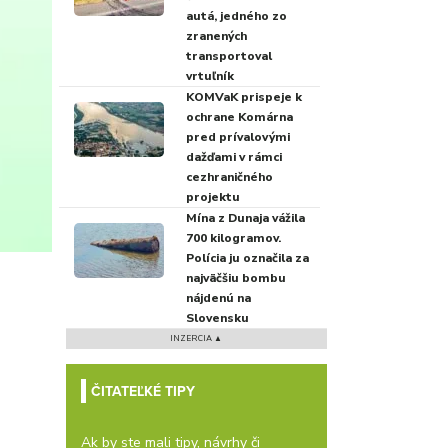
autá, jedného zo
zranených
transportoval
vrtuľník
KOMVaK prispeje k
ochrane Komárna
pred prívalovými
dažďami v rámci
cezhraničného
projektu
Mína z Dunaja vážila
700 kilogramov.
Polícia ju označila za
najväčšiu bombu
nájdenú na
Slovensku
INZERCIA ▲
ČITATEĽKÉ TIPY
Ak by ste mali tipy, návrhy či