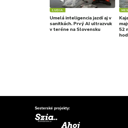
ĽUDIA
ME
Umelá inteligencia jazdí aj v
Kaja
sanitkách. Prvý AI ultrazvuk
maj
v teréne na Slovensku
52 m
hod
Sesterské projekty: