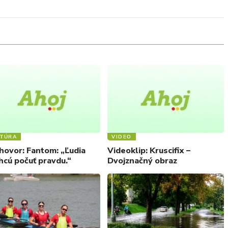
LTÚRA
VIDEO
hovor: Fantom: „Ľudia
Videoklip: Kruscifix –
hcú počuť pravdu.“
Dvojznačný obraz