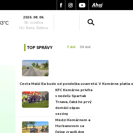
2026. 08. 06.
SK: Jozefína
33°C
HU: Berta, Bettina
TOP SPRÁVY
7 dní
30 dní
Cesta Malá Iža bude od pondelka uzavretá. V Komárne platia
KFC Komárno privíta
v nedeľu Spartak
Trnava, čaká ho prvý
domáci zápas
sezóny
Medzi Komárnom a
Hurbanovom sa
čelne zrazili dve