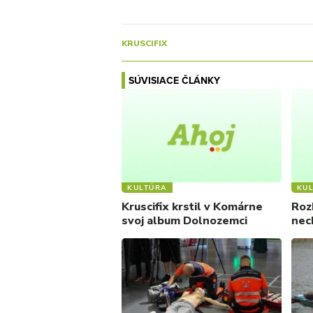
KRUSCIFIX
SÚVISIACE ČLÁNKY
KULTÚRA
KU
Kruscifix krstil v Komárne
Roz
svoj album Dolnozemci
nec