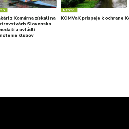
STO
MESTO
kári z Komárna získali na
KOMVaK prispeje k ochrane Ko
strovstvách Slovenska
edailí a ovládli
notenie klubov