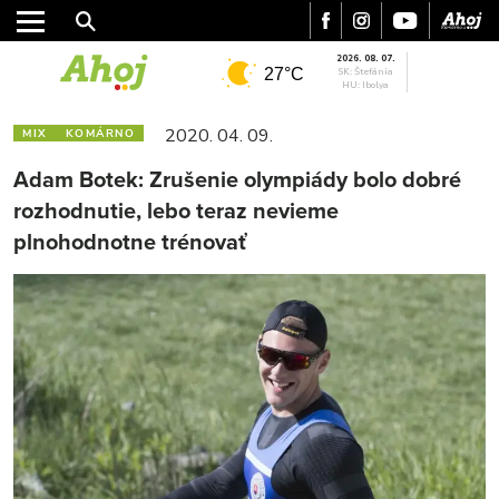
2026. 08. 07.
27°C
SK: Štefánia
HU: Ibolya
2020. 04. 09.
MIX
KOMÁRNO
Adam Botek: Zrušenie olympiády bolo dobré
rozhodnutie, lebo teraz nevieme
plnohodnotne trénovať