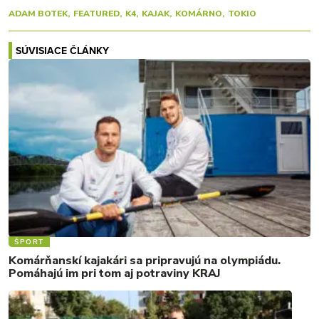
ADAM BOTEK
FEATURED
K4
KAJAK
KOMÁRNO
TOKIO
SÚVISIACE ČLÁNKY
ŠPORT
Komárňanskí kajakári sa pripravujú na olympiádu.
Pomáhajú im pri tom aj potraviny KRAJ