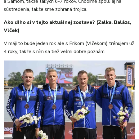
a Samom, takže takých 6-7 rokov. Chodíme spolu aj na
sústredenia, takže sme zohraná trojica.
Ako dlho si v tejto aktuálnej zostave? (Zalka, Balázs,
Vlček)
V máji to bude jeden rok ale s Erikom (Vlčekom) trénujem už
4 roky, takže s ním sa tiež veľmi dobre poznám.