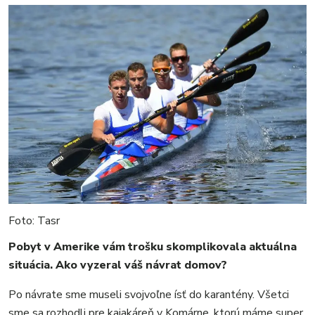
Foto: Tasr
Pobyt v Amerike vám trošku skomplikovala aktuálna
situácia. Ako vyzeral váš návrat domov?
Po návrate sme museli svojvoľne ísť do karantény. Všetci
sme sa rozhodli pre kajakáreň v Komárne, ktorú máme super