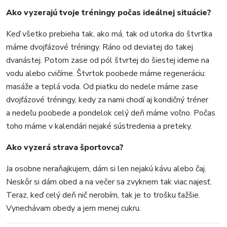
Ako vyzerajú tvoje tréningy počas ideálnej situácie?
Keď všetko prebieha tak, ako má, tak od utorka do štvrtka
máme dvojfázové tréningy. Ráno od deviatej do takej
dvanástej. Potom zase od pól štvrtej do šiestej ideme na
vodu alebo cvičíme. Štvrtok poobede máme regeneráciu:
masáže a teplá voda. Od piatku do nedele máme zase
dvojfázové tréningy, kedy za nami chodí aj kondičný tréner
a nedeľu poobede a pondelok celý deň máme voľno. Počas
toho máme v kalendári nejaké sústredenia a preteky.
Ako vyzerá strava športovca?
Ja osobne neraňajkujem, dám si len nejakú kávu alebo čaj.
Neskôr si dám obed a na večer sa zvyknem tak viac najesť.
Teraz, keď celý deň nič nerobím, tak je to trošku ťažšie.
Vynechávam obedy a jem menej cukru.