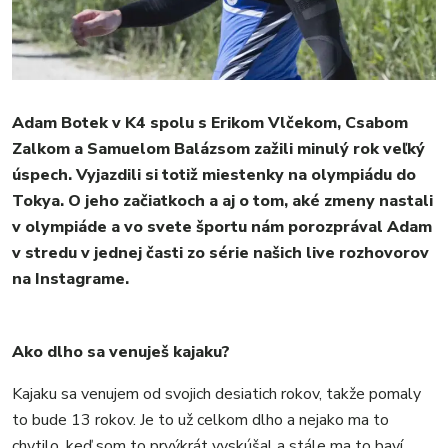
Adam Botek v K4 spolu s Erikom Vlčekom, Csabom
Zalkom a Samuelom Balázsom zažili minulý rok veľký
úspech. Vyjazdili si totiž miestenky na olympiádu do
Tokya. O jeho začiatkoch a aj o tom, aké zmeny nastali
v olympiáde a vo svete športu nám porozprával Adam
v stredu v jednej časti zo série našich live rozhovorov
na Instagrame.
Ako dlho sa venuješ kajaku?
MESTO
Kajaku sa venujem od svojich desiatich rokov, takže pomaly
REGIÓN
to bude 13 rokov. Je to už celkom dlho a nejako ma to
ŠPORT
chytilo, keď som to prvýkrát vyskúšal a stále ma to baví.