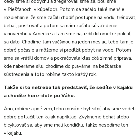
kedy sme si oddýchli a zregerovali sme sa, boli sme
v Piešťanoch, v kúpeľoch. Potom sa začalo také menšie
rozbiehanie, že sme začali chodiť postupne na vodu, trénovať,
behať, posilovať a potom sa nám začalo sústredenie
v novembri v Amerike a tam sme najazdili kilometre pokiaľ
sa dalo. Chodíme tam väčšinou na jeden mesiac, lebo tam je
dobré počasie a môžeme si predĺžiť pobyt na vode. Potom
sme sa vrátili domov a pokračovala klasická zimná príprava,
kde naberáme silu, chodíme do plavárne, na bežkárske
sústredenia a toto robíme takto každý rok.
Takže si to netreba tak predstaviť, že sedíte v kajaku
a chodíte hore-dole po Váhu.
Áno, robíme aj iné veci, lebo musíme byť silní, aby sme vedeli
dobre potlačiť ten kajak napríklad. Zvykneme behať alebo
bicyklovať sa, aby sme mali kondičku, takže nesedíme len
v kajaku.