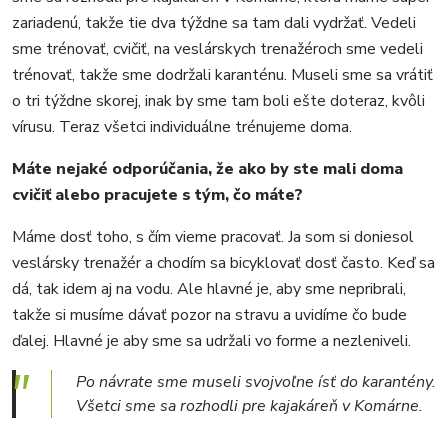
zariadenú, takže tie dva týždne sa tam dali vydržať. Vedeli
sme trénovať, cvičiť, na veslárskych trenažéroch sme vedeli
trénovať, takže sme dodržali karanténu. Museli sme sa vrátiť
o tri týždne skorej, inak by sme tam boli ešte doteraz, kvôli
vírusu. Teraz všetci individuálne trénujeme doma.
Máte nejaké odporúčania, že ako by ste mali doma
cvičiť alebo pracujete s tým, čo máte?
Máme dosť toho, s čím vieme pracovať. Ja som si doniesol
veslársky trenažér a chodím sa bicyklovať dosť často. Keď sa
dá, tak idem aj na vodu. Ale hlavné je, aby sme nepribrali,
takže si musíme dávať pozor na stravu a uvidíme čo bude
ďalej. Hlavné je aby sme sa udržali vo forme a nezleniveli.
Po návrate sme museli svojvoľne ísť do karantény.
Všetci sme sa rozhodli pre kajakáreň v Komárne.