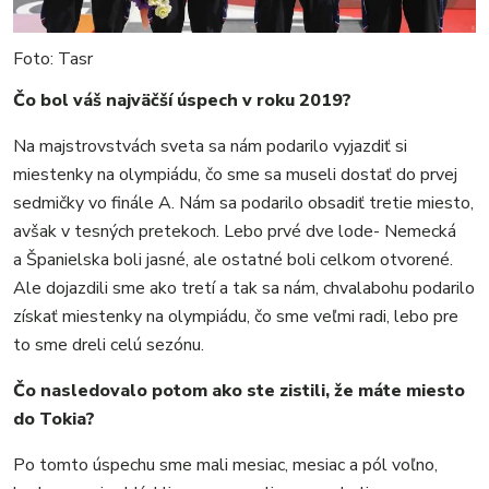
Foto: Tasr
Čo bol váš najväčší úspech v roku 2019?
Na majstrovstvách sveta sa nám podarilo vyjazdiť si
miestenky na olympiádu, čo sme sa museli dostať do prvej
sedmičky vo finále A. Nám sa podarilo obsadiť tretie miesto,
avšak v tesných pretekoch. Lebo prvé dve lode- Nemecká
a Španielska boli jasné, ale ostatné boli celkom otvorené.
Ale dojazdili sme ako tretí a tak sa nám, chvalabohu podarilo
získať miestenky na olympiádu, čo sme veľmi radi, lebo pre
to sme dreli celú sezónu.
Čo nasledovalo potom ako ste zistili, že máte miesto
do Tokia?
Po tomto úspechu sme mali mesiac, mesiac a pól voľno,