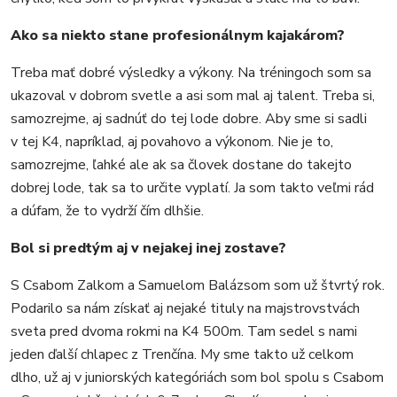
KULTÚRA
Ako sa niekto stane profesionálnym kajakárom?
FOTKY
VIDEO
Treba mať dobré výsledky a výkony. Na tréningoch som sa
MIX
ukazoval v dobrom svetle a asi som mal aj talent. Treba si,
samozrejme, aj sadnúť do tej lode dobre. Aby sme si sadli
v tej K4, napríklad, aj povahovo a výkonom. Nie je to,
samozrejme, ľahké ale ak sa človek dostane do takejto
dobrej lode, tak sa to určite vyplatí. Ja som takto veľmi rád
a dúfam, že to vydrží čím dlhšie.
Bol si predtým aj v nejakej inej zostave?
S Csabom Zalkom a Samuelom Balázsom som už štvrtý rok.
Podarilo sa nám získať aj nejaké tituly na majstrovstvách
sveta pred dvoma rokmi na K4 500m. Tam sedel s nami
jeden ďalší chlapec z Trenčína. My sme takto už celkom
dlho, už aj v juniorských kategóriách som bol spolu s Csabom