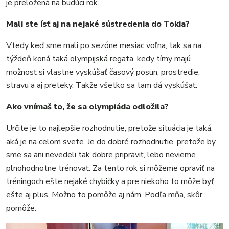
je preložená na budúci rok.
Mali ste ísť aj na nejaké sústredenia do Tokia?
Vtedy keď sme mali po sezóne mesiac voľna, tak sa na
týždeň koná taká olympijská regata, kedy tímy majú
možnosť si vlastne vyskúšať časový posun, prostredie,
stravu a aj preteky. Takže všetko sa tam dá vyskúšať.
Ako vnímaš to, že sa olympiáda odložila?
Určite je to najlepšie rozhodnutie, pretože situácia je taká,
aká je na celom svete. Je do dobré rozhodnutie, pretože by
sme sa ani nevedeli tak dobre pripraviť, lebo nevieme
plnohodnotne trénovať. Za tento rok si môžeme opraviť na
tréningoch ešte nejaké chybičky a pre niekoho to môže byť
ešte aj plus. Možno to pomôže aj nám. Podľa mňa, skôr
pomôže.