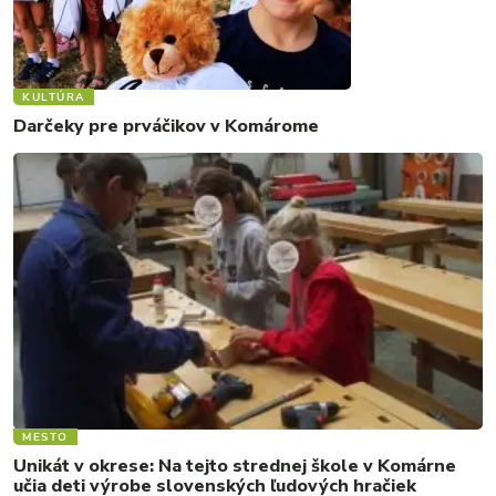
KULTÚRA
Darčeky pre prváčikov v Komárome
MESTO
Unikát v okrese: Na tejto strednej škole v Komárne
učia deti výrobe slovenských ľudových hračiek