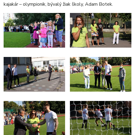
kajakár – olympionik, bývalý žiak školy, Adam Botek.