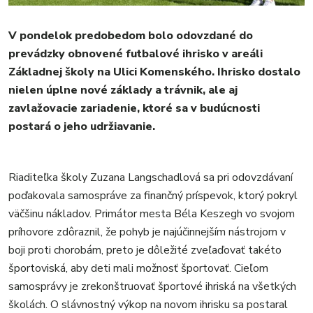
ŠPORT
KULTÚRA
V pondelok predobedom bolo odovzdané do
FOTKY
prevádzky obnovené futbalové ihrisko v areáli
Základnej školy na Ulici Komenského. Ihrisko dostalo
VIDEO
nielen úplne nové základy a trávnik, ale aj
MIX
zavlažovacie zariadenie, ktoré sa v budúcnosti
postará o jeho udržiavanie.
Riaditeľka školy Zuzana Langschadlová sa pri odovzdávaní
poďakovala samospráve za finančný príspevok, ktorý pokryl
väčšinu nákladov. Primátor mesta Béla Keszegh vo svojom
príhovore zdôraznil, že pohyb je najúčinnejším nástrojom v
boji proti chorobám, preto je dôležité zveľaďovať takéto
športoviská, aby deti mali možnosť športovať. Cieľom
samosprávy je zrekonštruovať športové ihriská na všetkých
školách. O slávnostný výkop na novom ihrisku sa postaral