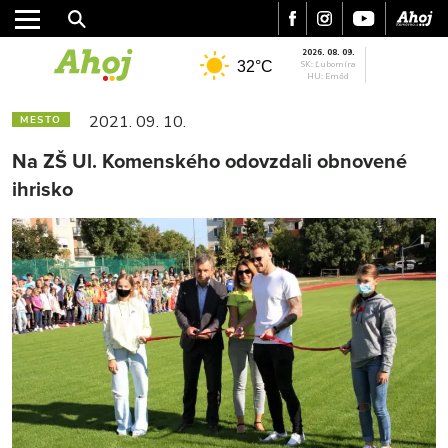
2026. 08. 09.
32°C
SK: Ľubomíra
HU: Emőd
2021. 09. 10.
MESTO
Na ZŠ Ul. Komenského odovzdali obnovené
ihrisko
MESTO
REGIÓN