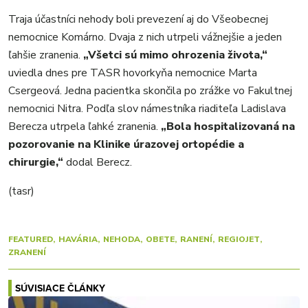
Traja účastníci nehody boli prevezení aj do Všeobecnej
nemocnice Komárno. Dvaja z nich utrpeli vážnejšie a jeden
ľahšie zranenia.
„Všetci sú mimo ohrozenia života,“
uviedla dnes pre TASR hovorkyňa nemocnice Marta
Csergeová. Jedna pacientka skončila po zrážke vo Fakultnej
nemocnici Nitra. Podľa slov námestníka riaditeľa Ladislava
Berecza utrpela ľahké zranenia.
„Bola hospitalizovaná na
pozorovanie na Klinike úrazovej ortopédie a
chirurgie,“
dodal Berecz.
(tasr)
FEATURED
HAVÁRIA
NEHODA
OBETE
RANENÍ
REGIOJET
ZRANENÍ
SÚVISIACE ČLÁNKY