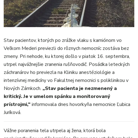
REGIÓN
ŠPORT
KULTÚRA
FOTKY
VIDEO
Stav pacientov, ktorých po zrážke vlaku s kamiónom vo
Veľkom Mederi previezli do rôznych nemocníc zostáva bez
MIX
zmeny. Pri nehode, ku ktorej došlo v piatok 16. septembra,
utrpel najvážnejšie zranenia rušňovodič. Posádka leteckých
záchranárov ho previezla na Kliniku anestéziológie a
intenzívnej medicíny vo Fakultnej nemocnici s poliklinikou v
Nových Zámkoch.
„Stav pacienta je nezmenený a
kritický. Je v umelom spánku a monitorovaný
prístrojmi,“
informovala dnes hovorkyňa nemocnice Ľubica
Juríková.
Vážne poranenia tela utrpela aj žena, ktorá bola