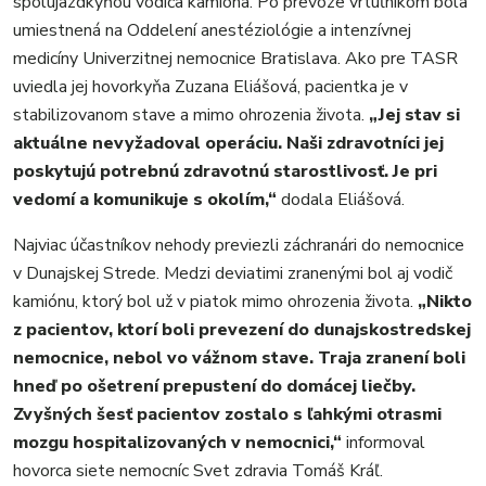
spolujazdkyňou vodiča kamióna. Po prevoze vrtuľníkom bola
umiestnená na Oddelení anestéziológie a intenzívnej
medicíny Univerzitnej nemocnice Bratislava. Ako pre TASR
uviedla jej hovorkyňa Zuzana Eliášová, pacientka je v
stabilizovanom stave a mimo ohrozenia života.
„Jej stav si
aktuálne nevyžadoval operáciu. Naši zdravotníci jej
poskytujú potrebnú zdravotnú starostlivosť. Je pri
vedomí a komunikuje s okolím,“
dodala Eliášová.
Najviac účastníkov nehody previezli záchranári do nemocnice
v Dunajskej Strede. Medzi deviatimi zranenými bol aj vodič
kamiónu, ktorý bol už v piatok mimo ohrozenia života.
„Nikto
z pacientov, ktorí boli prevezení do dunajskostredskej
nemocnice, nebol vo vážnom stave. Traja zranení boli
hneď po ošetrení prepustení do domácej liečby.
Zvyšných šesť pacientov zostalo s ľahkými otrasmi
mozgu hospitalizovaných v nemocnici,“
informoval
hovorca siete nemocníc Svet zdravia Tomáš Kráľ.