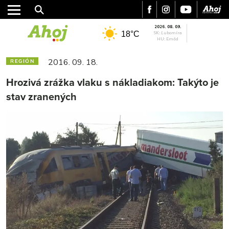
2026. 08. 09.
18°C
SK: Ľubomíra
HU: Emőd
2016. 09. 18.
REGIÓN
Hrozivá zrážka vlaku s nákladiakom: Takýto je
stav zranených
MESTO