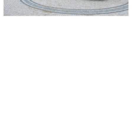
MESTO
REGIÓN
ŠPORT
KULTÚRA
FOTKY
VIDEO
MIX