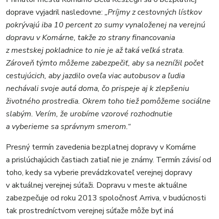
doprave vyjadril nasledovne:
„Príjmy z cestovných lístkov
pokrývajú iba 10 percent zo sumy vynaloženej na verejnú
dopravu v Komárne, takže zo strany financovania
z mestskej pokladnice to nie je až taká veľká strata.
Zároveň týmto môžeme zabezpečiť, aby sa neznížil počet
cestujúcich, aby jazdilo oveľa viac autobusov a ľudia
nechávali svoje autá doma, čo prispeje aj k zlepšeniu
životného prostredia. Okrem toho tiež pomôžeme sociálne
slabým. Verím, že urobíme vzorové rozhodnutie
a vyberieme sa správnym smerom.“
Presný termín zavedenia bezplatnej dopravy v Komárne
a prislúchajúcich častiach zatiaľ nie je známy. Termín závisí od
toho, kedy sa vyberie prevádzkovateľ verejnej dopravy
v aktuálnej verejnej súťaži. Dopravu v meste aktuálne
zabezpečuje od roku 2013 spoločnosť Arriva, v budúcnosti
tak prostredníctvom verejnej súťaže môže byť iná