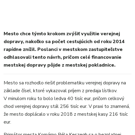
Mesto chce týmto krokom zvýšiť využitie verejnej
dopravy, nakoľko sa počet cestujúcich od roku 2014
rapídne znížil. Poslanci v mestskom zastupiteľstve
odhlasovali tento návrh, pričom celé financovanie
mestskej dopravy pôjde z mestskej pokladnice.
Mesto sa rozhodlo riešiť problematiku verejnej dopravy na
základe čísel, ktoré vykazoval príjem z predaja lístkov.
V minulom roku to bolo ledva 40 tisíc eur, pričom celkový
chod verejnej dopravy stál 256 tisíc eur. V praxi to znamená,
že mesto doplácalo v roku 2018 z mestskej kasy 216 tisíc
eur.
Primátor mesta Komárno Béla Keszegh sa o bezplatnej