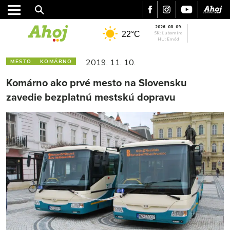
2026. 08. 09.
22°C
SK: Ľubomíra
HU: Emőd
2019. 11. 10.
MESTO
KOMÁRNO
Komárno ako prvé mesto na Slovensku
zavedie bezplatnú mestskú dopravu