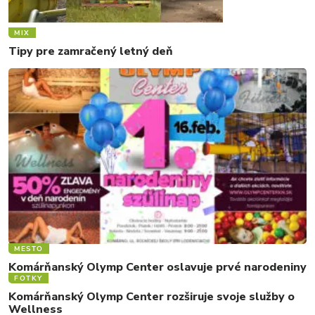
MIX
Tipy pre zamračený letný deň
MESTO
Komárňanský Olymp Center oslavuje prvé narodeniny
FOTKY
Komárňanský Olymp Center rozširuje svoje služby o
Wellness