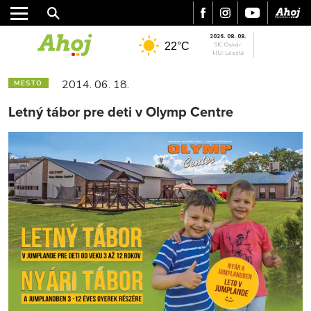
2026. 08. 08.
22°C
SK: Oskár
HU: László
2014. 06. 18.
MESTO
Letný tábor pre deti v Olymp Centre
MESTO
REGIÓN