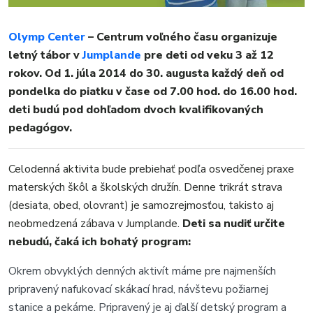
ŠPORT
KULTÚRA
Olymp Center
– Centrum voľného času organizuje
FOTKY
letný tábor v
Jumplande
pre deti od veku 3 až 12
VIDEO
rokov. Od 1. júla 2014 do 30. augusta každý deň od
MIX
pondelka do piatku v čase od 7.00 hod. do 16.00 hod.
deti budú pod dohľadom dvoch kvalifikovaných
pedagógov.
Celodenná aktivita bude prebiehať podľa osvedčenej praxe
materských škôl a školských družín. Denne trikrát strava
(desiata, obed, olovrant) je samozrejmosťou, takisto aj
neobmedzená zábava v Jumplande.
Deti sa nudiť určite
nebudú, čaká ich bohatý program:
Okrem obvyklých denných aktivít máme pre najmenších
pripravený nafukovací skákací hrad, návštevu požiarnej
stanice a pekárne. Pripravený je aj ďalší detský program a