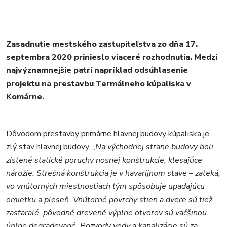
Zasadnutie mestského zastupiteľstva zo dňa 17.
septembra 2020 prinieslo viaceré rozhodnutia. Medzi
najvýznamnejšie patrí napríklad odsúhlasenie
projektu na prestavbu Termálneho kúpaliska v
Komárne.
Dôvodom prestavby primárne hlavnej budovy kúpaliska je
zlý stav hlavnej budovy.
„Na východnej strane budovy boli
zistené statické poruchy nosnej konštrukcie, klesajúce
nárožie. Strešná konštrukcia je v havarijnom stave – zateká,
vo vnútorných miestnostiach tým spôsobuje upadajúcu
omietku a pleseň. Vnútorné povrchy stien a dvere sú tiež
zastaralé, pôvodné drevené výplne otvorov sú väčšinou
úplne degradované. Rozvody vody a kanalizácie sú za