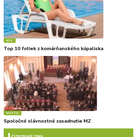
MIX
Top 10 fotiek z komárňanského kúpaliska
MESTO
Spoločné slávnostné zasadnutie MZ
ČITATEĽKÉ TIPY