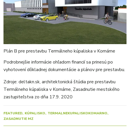
Plán B pre prestavbu Termálneho kúpaliska v Komárne
Podrobnejšie informácie ohľadom financií sa prinesú po
vyhotovení dôkladnej dokumentácie a plánov pre prestavbu.
Zdroje: deltakn.sk, architektonická štúdia pre prestavbu
Termálneho kúpaliska v Komárne, Zasadnutie mestského
zastupiteľstva zo dňa 17.9. 2020
FEATURED
KÚPALISKO
TERMALNEKUPALISKOKOMARNO
ZASADNUTIE MZ