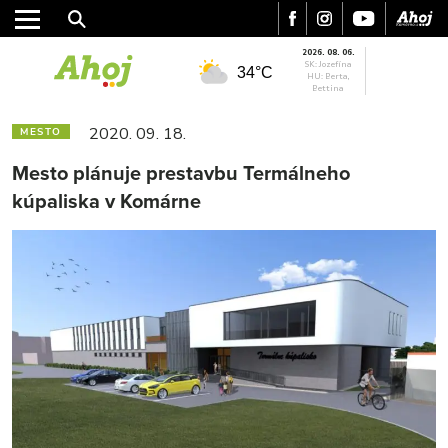
2026. 08. 06.
SK: Jozefína
34°C
HU: Berta,
Bettina
2020. 09. 18.
MESTO
Mesto plánuje prestavbu Termálneho
kúpaliska v Komárne