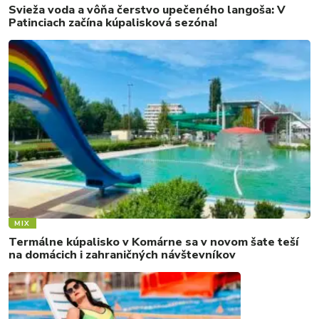
Svieža voda a vôňa čerstvo upečeného langoša: V
Patinciach začína kúpalisková sezóna!
MIX
Termálne kúpalisko v Komárne sa v novom šate teší
na domácich i zahraničných návštevníkov