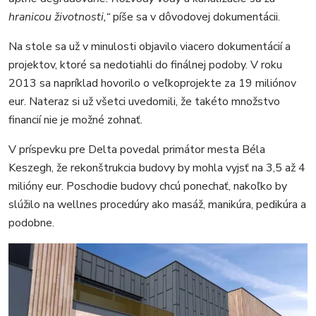
hranicou životnosti,“
píše sa v dôvodovej dokumentácii.
Na stole sa už v minulosti objavilo viacero dokumentácií a
projektov, ktoré sa nedotiahli do finálnej podoby. V roku
2013 sa napríklad hovorilo o veľkoprojekte za 19 miliónov
eur. Nateraz si už všetci uvedomili, že takéto množstvo
financií nie je možné zohnať.
V príspevku pre Delta povedal primátor mesta Béla
Keszegh, že rekonštrukcia budovy by mohla vyjsť na 3,5 až 4
milióny eur. Poschodie budovy chcú ponechať, nakoľko by
slúžilo na wellnes procedúry ako masáž, manikúra, pedikúra a
podobne.