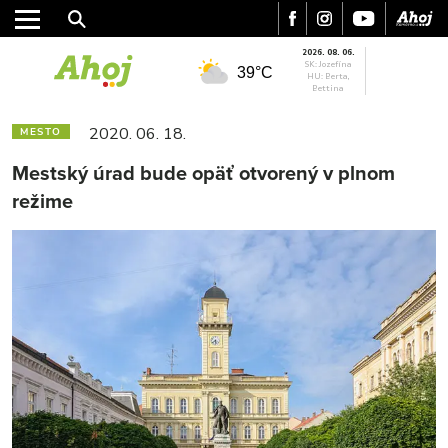
2026. 08. 06.
SK: Jozefína
39°C
HU: Berta,
Bettina
2020. 06. 18.
MESTO
Mestský úrad bude opäť otvorený v plnom
režime