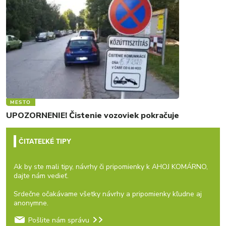
MESTO
UPOZORNENIE! Čistenie vozoviek pokračuje
ČITATEĽKÉ TIPY
Ak by ste mali tipy, návrhy či pripomienky k AHOJ KOMÁRNO,
dajte nám vedieť.
Srdečne očakávame všetky návrhy a pripomienky kľudne aj
anonymne.
Pošlite nám správu