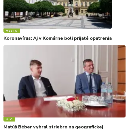
MESTO
Koronavírus: Aj v Komárne boli prijaté opatrenia
MIX
Matúš Béber vyhral striebro na geografickej