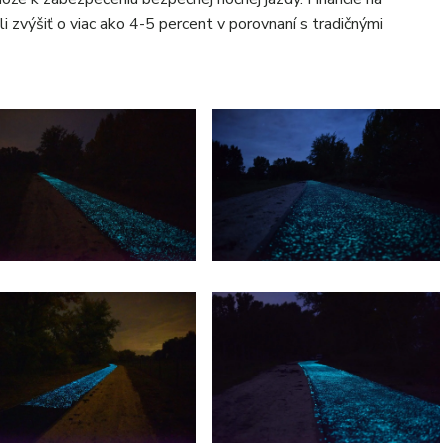
 zvýšiť o viac ako 4-5 percent v porovnaní s tradičnými