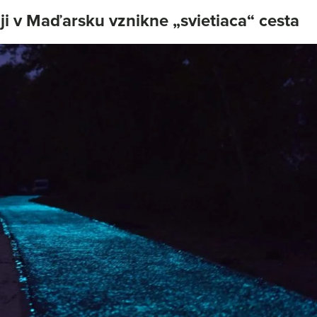
ji v Maďarsku vznikne „svietiaca“ cesta