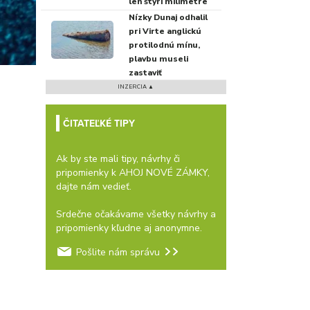
len štyri milimetre
Nízky Dunaj odhalil
pri Virte anglickú
protilodnú mínu,
plavbu museli
zastaviť
INZERCIA ▲
ČITATEĽKÉ TIPY
Ak by ste mali tipy, návrhy či
pripomienky k AHOJ NOVÉ ZÁMKY,
dajte nám vedieť.
Srdečne očakávame všetky návrhy a
pripomienky kľudne aj anonymne.
Pošlite nám správu