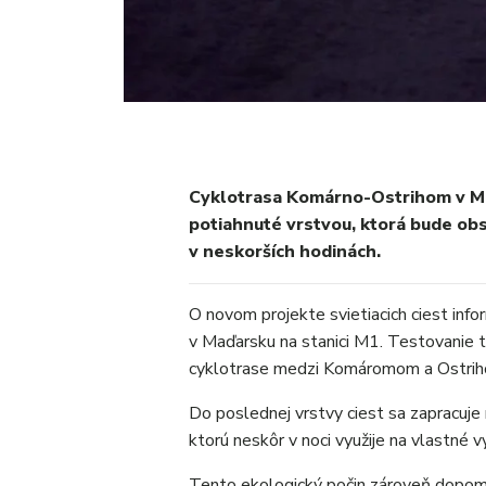
Cyklotrasa Komárno-Ostrihom v Maď
potiahnuté vrstvou, ktorá bude obs
v neskorších hodinách.
O novom projekte svietiacich ciest info
v Maďarsku na stanici M1. Testovanie 
cyklotrase medzi Komáromom a Ostri
Do poslednej vrstvy ciest sa zapracuje 
ktorú neskôr v noci využije na vlastné v
Tento ekologický počin zároveň dopomô