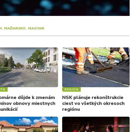
M
MAĎARSKO
MAGYAR
STO
REGIÓN
omárne dôjde k zmenám
NSK plánuje rekonštrukcie
mínov obnovy miestnych
ciest vo všetkých okresoch
unikácií
regiónu