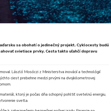
arsku sa obohatí o jedinečný projekt. Cyklocesty budú
ahovať svietiace prvky. Cesta takto uľahčí dopravu
rmoval László Mosóczi z Ministerstva inovácií a technológií
týchto ciest prebehne medzi prvými na dvojkilometrovej
homom.
materiál, ktorý je počas dňa schopný pohltiť svetelnú energiu,
ytvorenie svetla.
že k zabezpečeniu bezpečnej nočnej jazdy. Financie na