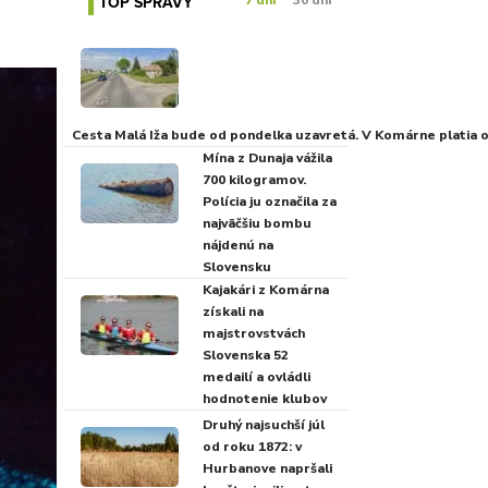
TOP SPRÁVY
7 dní
30 dní
Cesta Malá Iža bude od pondelka uzavretá. V Komárne platia
Mína z Dunaja vážila
700 kilogramov.
Polícia ju označila za
najväčšiu bombu
nájdenú na
Slovensku
Kajakári z Komárna
získali na
majstrovstvách
Slovenska 52
medailí a ovládli
hodnotenie klubov
Druhý najsuchší júl
od roku 1872: v
Hurbanove napršali