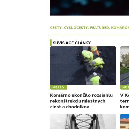
CESTY
CYKLOCESTY
FEATURED
KOMÁRO
SÚVISIACE ČLÁNKY
MESTO
ME
Komárno ukončilo rozsiahlu
V K
rekonštrukciu miestnych
ter
ciest a chodníkov
kom