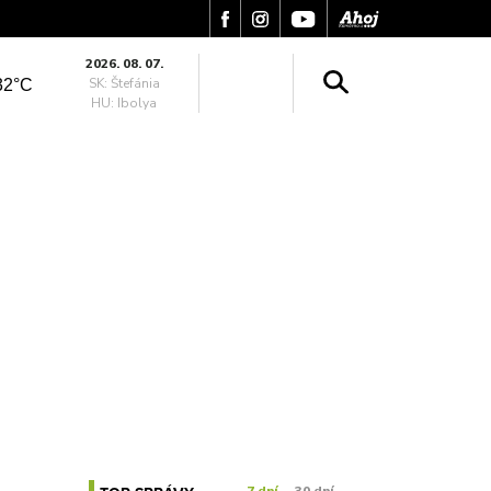
2026. 08. 07.
SK: Štefánia
32°C
HU: Ibolya