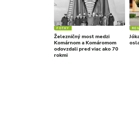
FOTKY
REG
Železničný most medzi
Jók
Komárnom a Komáromom
osl
odovzdali pred viac ako 70
rokmi