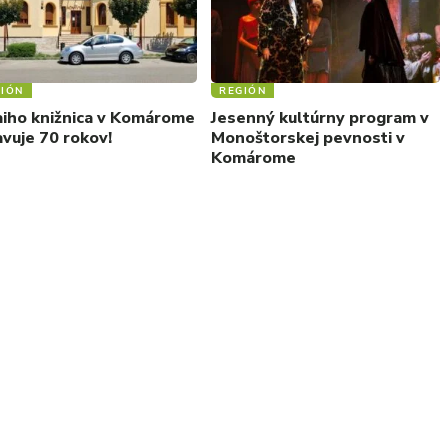
IÓN
REGIÓN
aiho knižnica v Komárome
Jesenný kultúrny program v
avuje 70 rokov!
Monoštorskej pevnosti v
Komárome