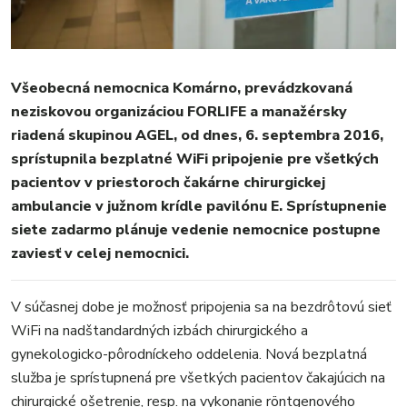
REGIÓN
ŠPORT
KULTÚRA
FOTKY
Všeobecná nemocnica Komárno, prevádzkovaná
neziskovou organizáciou FORLIFE a manažérsky
VIDEO
riadená skupinou AGEL, od dnes, 6. septembra 2016,
MIX
sprístupnila bezplatné WiFi pripojenie pre všetkých
pacientov v priestoroch čakárne chirurgickej
ambulancie v južnom krídle pavilónu E. Sprístupnenie
siete zadarmo plánuje vedenie nemocnice postupne
zaviesť v celej nemocnici.
V súčasnej dobe je možnosť pripojenia sa na bezdrôtovú sieť
WiFi na nadštandardných izbách chirurgického a
gynekologicko-pôrodníckeho oddelenia. Nová bezplatná
služba je sprístupnená pre všetkých pacientov čakajúcich na
chirurgické ošetrenie, resp. na vykonanie röntgenového