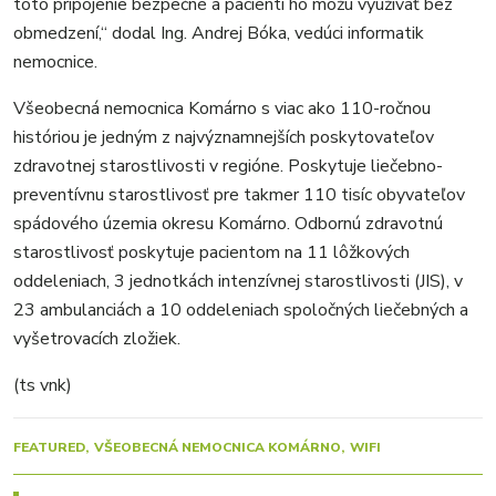
toto pripojenie bezpečné a pacienti ho môžu využívať bez
obmedzení,“ dodal Ing. Andrej Bóka, vedúci informatik
nemocnice.
Všeobecná nemocnica Komárno s viac ako 110-ročnou
históriou je jedným z najvýznamnejších poskytovateľov
zdravotnej starostlivosti v regióne. Poskytuje liečebno-
preventívnu starostlivosť pre takmer 110 tisíc obyvateľov
spádového územia okresu Komárno. Odbornú zdravotnú
starostlivosť poskytuje pacientom na 11 lôžkových
oddeleniach, 3 jednotkách intenzívnej starostlivosti (JIS), v
23 ambulanciách a 10 oddeleniach spoločných liečebných a
vyšetrovacích zložiek.
(ts vnk)
FEATURED
VŠEOBECNÁ NEMOCNICA KOMÁRNO
WIFI