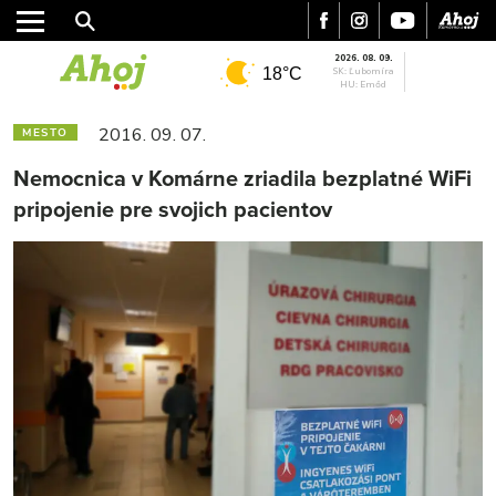
2026. 08. 09.
18°C
SK: Ľubomíra
HU: Emőd
2016. 09. 07.
MESTO
Nemocnica v Komárne zriadila bezplatné WiFi
pripojenie pre svojich pacientov
MESTO