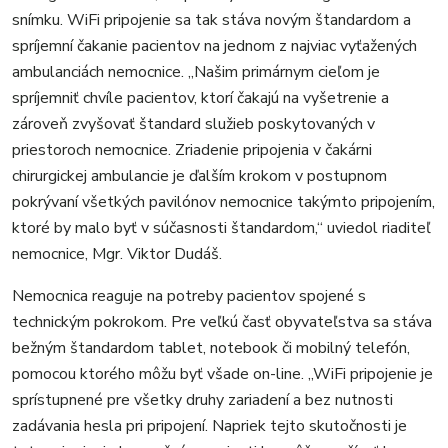
snímku. WiFi pripojenie sa tak stáva novým štandardom a
spríjemní čakanie pacientov na jednom z najviac vyťažených
ambulanciách nemocnice. „Našim primárnym cieľom je
spríjemniť chvíle pacientov, ktorí čakajú na vyšetrenie a
zároveň zvyšovať štandard služieb poskytovaných v
priestoroch nemocnice. Zriadenie pripojenia v čakárni
chirurgickej ambulancie je ďalším krokom v postupnom
pokrývaní všetkých pavilónov nemocnice takýmto pripojením,
ktoré by malo byť v súčasnosti štandardom,“ uviedol riaditeľ
nemocnice, Mgr. Viktor Dudáš.
Nemocnica reaguje na potreby pacientov spojené s
technickým pokrokom. Pre veľkú časť obyvateľstva sa stáva
bežným štandardom tablet, notebook či mobilný telefón,
pomocou ktorého môžu byť všade on-line. „WiFi pripojenie je
sprístupnené pre všetky druhy zariadení a bez nutnosti
zadávania hesla pri pripojení. Napriek tejto skutočnosti je