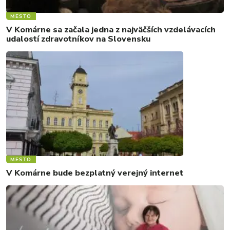
MESTO
V Komárne sa začala jedna z najväčších vzdelávacích
udalostí zdravotníkov na Slovensku
MESTO
V Komárne bude bezplatný verejný internet