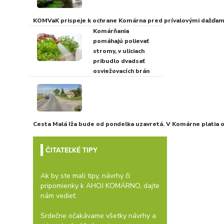
KOMVaK prispeje k ochrane Komárna pred prívalovými dažďami
Komárňania
pomáhajú polievať
stromy, v uliciach
pribudlo dvadsať
osviežovacích brán
Cesta Malá Iža bude od pondelka uzavretá. V Komárne platia
ČITATEĽKÉ TIPY
Ak by ste mali tipy, návrhy či
pripomienky k AHOJ KOMÁRNO, dajte
nám vedieť.
Srdečne očakávame všetky návrhy a