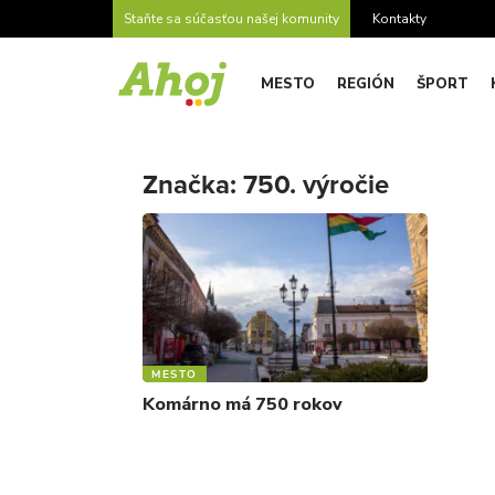
Staňte sa súčasťou našej komunity
Kontakty
MESTO
REGIÓN
ŠPORT
Značka:
750. výročie
MESTO
Komárno má 750 rokov