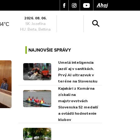
2026. 08. 06.
SK: Jozefína
34°C
HU: Berta, Bettina
NAJNOVŠIE SPRÁVY
Umelá inteligencia
jazdí aj v sanitkách.
Prvý AI ultrazvuk v
teréne na Slovensku
Kajakári z Komárna
získali na
majstrovstvách
Slovenska 52 medailí
a ovládli hodnotenie
klubov