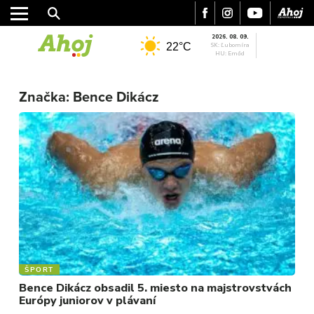
2026. 08. 09.
22°C
SK: Ľubomíra
HU: Emőd
Značka:
Bence Dikácz
MESTO
REGIÓN
ŠPORT
KULTÚRA
FOTKY
VIDEO
ŠPORT
MIX
Bence Dikácz obsadil 5. miesto na majstrovstvách
Európy juniorov v plávaní