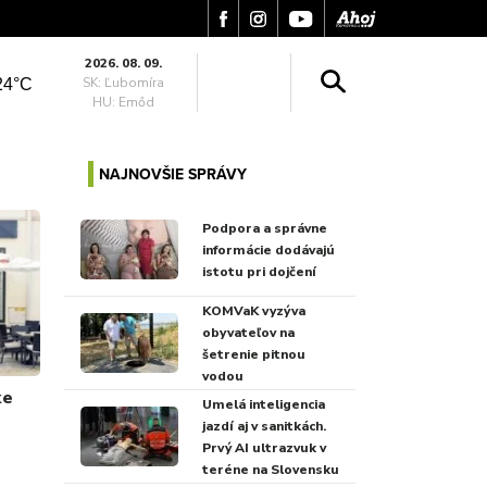
2026. 08. 09.
SK: Ľubomíra
24°C
HU: Emőd
NAJNOVŠIE SPRÁVY
Podpora a správne
informácie dodávajú
istotu pri dojčení
KOMVaK vyzýva
obyvateľov na
šetrenie pitnou
vodou
xe
Umelá inteligencia
jazdí aj v sanitkách.
Prvý AI ultrazvuk v
teréne na Slovensku