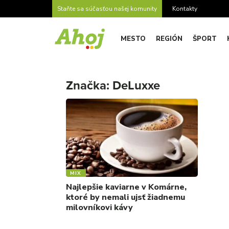
Staňte sa súčasťou našej komunity
Kontakty
MESTO
REGIÓN
ŠPORT
Značka:
DeLuxxe
MIX
Najlepšie kaviarne v Komárne,
ktoré by nemali ujsť žiadnemu
milovníkovi kávy