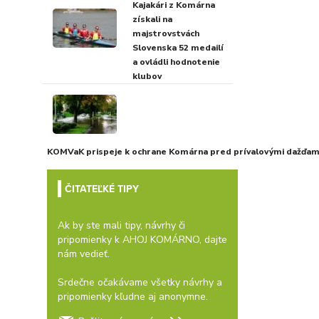
Kajakári z Komárna
získali na
majstrovstvách
Slovenska 52 medailí
a ovládli hodnotenie
klubov
KOMVaK prispeje k ochrane Komárna pred prívalovými dažďami
ČITATEĽKÉ TIPY
Ak by ste mali tipy, návrhy či
pripomienky k AHOJ KOMÁRNO, dajte
nám vedieť.
Srdečne očakávame všetky návrhy a
pripomienky kľudne aj anonymne.