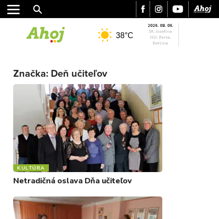
2026. 08. 06.
SK: Jozefína
38°C
HU: Berta,
Bettina
Značka:
Deň učiteľov
MESTO
REGIÓN
ŠPORT
KULTÚRA
FOTKY
VIDEO
MIX
KULTÚRA
Netradičná oslava Dňa učiteľov