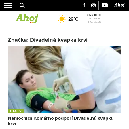
2026. 08. 08.
29°C
SK: Oskár
HU: László
Značka:
Divadelná kvapka krvi
MESTO
REGIÓN
ŠPORT
KULTÚRA
FOTKY
VIDEO
MIX
MESTO
Nemocnica Komárno podporí Divadelnú kvapku
krvi